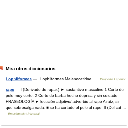
Mira otros diccionarios:
Lophiiformes
— Lophiiformes Melanocetidae …
Wikipedia Español
rape
— I (Derivado de rapar.) ► sustantivo masculino 1 Corte de
pelo muy corto. 2 Corte de barba hecho deprisa y sin cuidado.
FRASEOLOGÍA ► locución adjetivo/ adverbio al rape A raíz, sin
que sobresalga nada: ■ se ha cortado el pelo al rape. II (Del cat …
Enciclopedia Universal