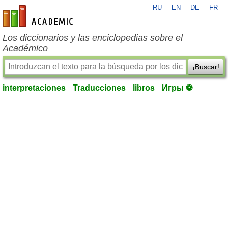
RU
EN
DE
FR
es-academic.com
Los diccionarios y las enciclopedias sobre el
Académico
¡Buscar!
interpretaciones
Traducciones
libros
Игры ⚽