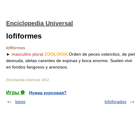
Enciclopedia Universal
lofiformes
lofiformes
►
masculino plural
ZOOLOGÍA
Orden de peces osteíctios, de piel
desnuda, aletas carentes de espinas y boca enorme. Suelen vivir
en fondos fangosos y arenosos.
Enciclopedia Universal
.
2012
.
Игры ⚽
Нужна курсовая?
loess
lofoforados